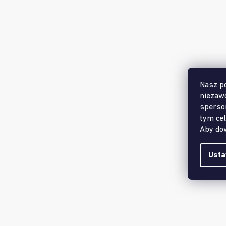
Nasz po
niezaw
sperso
tym cel
Aby dow
Usta
Opis produktu jest niedostępny
Firma produkcyjna
:
MUFFIK s.r.o.