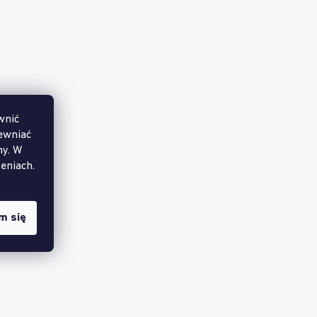
wnić
ewniać
my. W
eniach.
m się