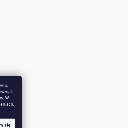
ak mini
Zestaw mat sensorycznych - EKO
ości
(>99 szt.)
Dostępny w ilości
(50 szt.)
279 zł
wnić
ewniać
my. W
eniach.
m się