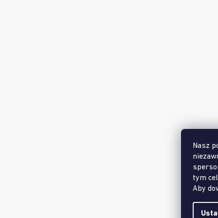
Mata sensoryczna - Twister
Mata 
twarda
Dostępny w ilości
(>99 szt.)
49,50 zł
Nasz po
niezaw
sperso
tym cel
Aby dow
Usta