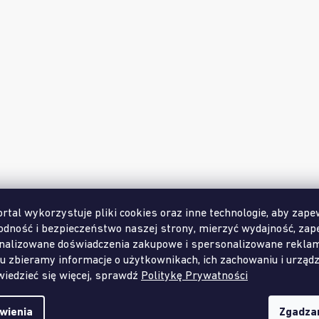
sensoryczna - Las twarda
Mata sensoryczna - Ślim
twardy
Dostępny w ilości
(>99 szt.)
Dostępny w il
49,50 zł
18 zł
rtal wykorzystuje pliki cookies oraz inne technologie, aby zape
odność i bezpieczeństwo naszej strony, mierzyć wydajność, zap
nalizowane doświadczenia zakupowe i spersonalizowane rekla
u zbieramy informacje o użytkownikach, ich zachowaniu i urządz
iedzieć się więcej, sprawdź
Politykę Prywatności
Opis
Pozostałe informacje
wienia
Zgadza