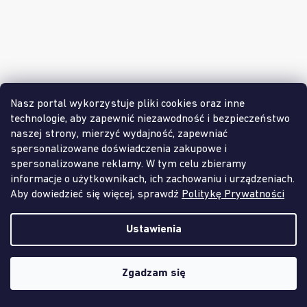
Nasz portal wykorzystuje pliki cookies oraz inne
technologie, aby zapewnić niezawodność i bezpieczeństwo
naszej strony, mierzyć wydajność, zapewniać
spersonalizowane doświadczenia zakupowe i
spersonalizowane reklamy. W tym celu zbieramy
Mata sensoryczna - Jajka Dinozaura twarda
informacje o użytkownikach, ich zachowaniu i urządzeniach.
Aby dowiedzieć się więcej, sprawdź
Politykę Prywatności
Dostępny w ilości
(92 szt.)
Ustawienia
40,50 zł
Zgadzam się
🔥 Lato z MUFFIK! Odbierz 15% rabatu na cały asortyment – tylko do
KOD: DZIECI15
3 sierpnia. 🔥
(25.5. - 8.6.2026)